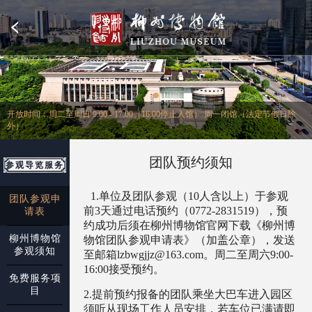
开放时间：周二至周日 9:00 - 17:00（16:00停止入馆） 周一闭馆（法定节假日除
外）
团队预约须知
参观导览服务
1.单位及团队参观（10人含以上）于参观
团队参观申
前3天通过电话预约（0772-2831519），预
请表
约成功后须在柳州博物馆官网下载《柳州博
柳州博物馆
物馆团队参观申请表》（加盖公章），发送
参观须知
至邮箱lzbwgjjz@163.com。周二至周六9:00-
16:00接受预约。
免费服务项
目
2.提前预约报备的团队乘坐大巴车进入园区
须听从现场工作人员安排，若车位已满请即