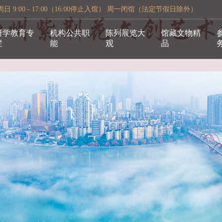
 9:00 - 17:00（16:00停止入馆） 周一闭馆（法定节假日除外）
研学教育专
机构公共职
陈列展览大
馆藏文物精
栏
能
观
品