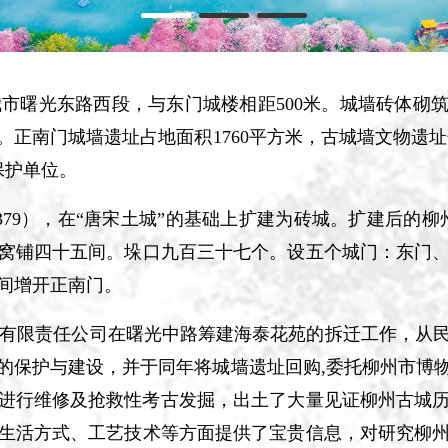
曙光东路西段，与东门城楼相距500米。城墙砖体砌筑于
南门城墙遗址占地面积1760平方米，古城墙文物遗址长76
保护单位。
79），在“唐宋土城”的基础上扩建为砖城。扩建后的柳
窝铺四十五间。垛口九百三十七个。设五个城门：东门
间增开正南门。
发有限责任公司在曙光中路筹建海泰花苑的拆迁工作，从
的保护与建设，并于同年将城墙遗址回购,委托柳州市博
文物进行维修及抢救性考古发掘，出土了大量见证柳州古城
生活方式、工艺技术等方面提供了宝贵信息，对研究柳