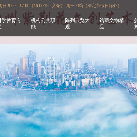
 9:00 - 17:00（16:00停止入馆） 周一闭馆（法定节假日除外）
研学教育专
机构公共职
陈列展览大
馆藏文物精
栏
能
观
品