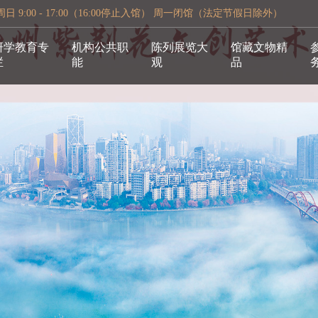
 9:00 - 17:00（16:00停止入馆） 周一闭馆（法定节假日除外）
研学教育专
机构公共职
陈列展览大
馆藏文物精
栏
能
观
品