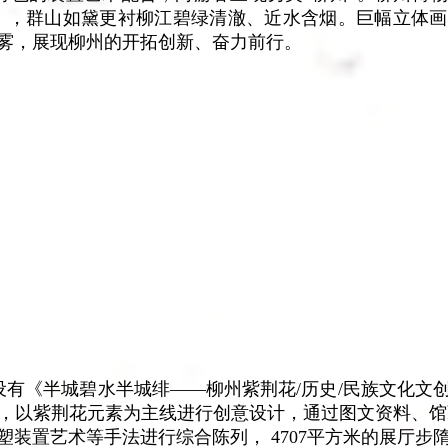
江图》，群山如黛更衬柳江碧绿清澈、近水含烟。巨幅立体
雾，展现柳州的开拓创新、奋力前行。
内设有《半城碧水半城绯——柳州紫荆花/历史/民族文化文
，以紫荆花元素为主线进行创意设计，通过图文资料、馆
装置艺术等手法进行综合陈列， 4707平方米的展厅步